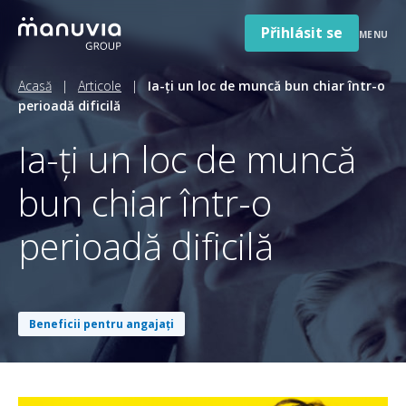
Articole
Přeskočit
na
Přihlásit se
MENU
obsah
Pentru companii si angajatori
Acasă
|
Articole
|
Ia-ți un loc de muncă bun chiar într-o
Despre Noi
perioadă dificilă
Ia-ți un loc de muncă
Română
Jazyk
România
Země
bun chiar într-o
/
region
perioadă dificilă
Beneficii pentru angajați