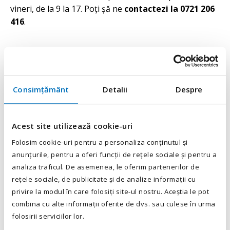
vineri, de la 9 la 17. Poți șă ne
contactezi la 0721 206
416
.
Cum vor decurge lucrurile de
acum?
Dacă te gândești cum vor decurge lucrurile în
Consimțământ
Detalii
Despre
următoarea perioadă? Cum poți mai exact să îți iei un
loc de muncă bun chiar într-o perioadă dificilă? Ei bine
Acest site utilizează cookie-uri
putem să îți spunem, că cel puțin pentru început,
toate interviurile se vor desfășura telefonic. Testările
Folosim cookie-uri pentru a personaliza conținutul și
de îndemânare vor fi date direct la angajator. Este
anunțurile, pentru a oferi funcții de rețele sociale și pentru a
important să știi că poți să păstrezi în continuare
analiza traficul. De asemenea, le oferim partenerilor de
legătura cu colegii noștri. Dacă ai orice fel de
rețele sociale, de publicitate și de analize informații cu
nelămuriri sau întrebări legate de procesul de
privire la modul în care folosiți site-ul nostru. Aceștia le pot
combina cu alte informații oferite de dvs. sau culese în urma
recrutare suntem aici. Pentru restul informațiilor
folosirii serviciilor lor.
esențiale poți să ne contactezi telefonic.