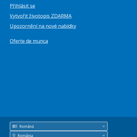
Přihlásit se
Vytvořit životopis ZDARMA
Upozornění na nové nabídky
Oferte de munca
Română
Jazyk
România