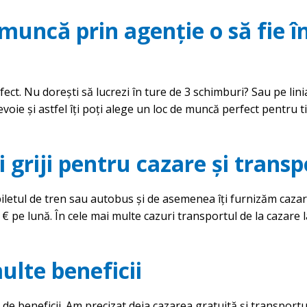
muncă prin agenție o să fie î
rfect. Nu dorești să lucrezi în ture de 3 schimburi? Sau pe lini
voie și astfel îți poți alege un loc de muncă perfect pentru t
i griji pentru cazare și transp
biletul de tren sau autobus și de asemenea îți furnizăm caza
 pe lună. În cele mai multe cazuri transportul de la cazare l
ulte beneficii
e de beneficii. Am precizat deja cazarea gratuită și transportu