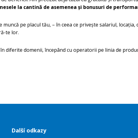
 mesele la cantină de asemenea și bonusuri de performa
uncă pe placul tău, – în ceea ce privește salariul, locația, 
ă-te lor.
ferite domenii, începând cu operatorii pe linia de producție
Další odkazy