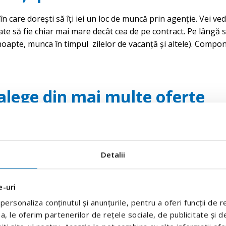
în care dorești să îți iei un loc de muncă prin agenție. Vei v
oate să fie chiar mai mare decât cea de pe contract. Pe lângă
apte, munca în timpul zilelor de vacanță și altele). Compone
 alege din mai multe oferte
ă nu ți se potrivește, nu îți place locația, salariul, descriere
ri experimentați îți pot oferi asistență pentru asta.
Avem mai
Detalii
e-uri
ersonaliza conținutul și anunțurile, pentru a oferi funcții de r
, le oferim partenerilor de rețele sociale, de publicitate și de