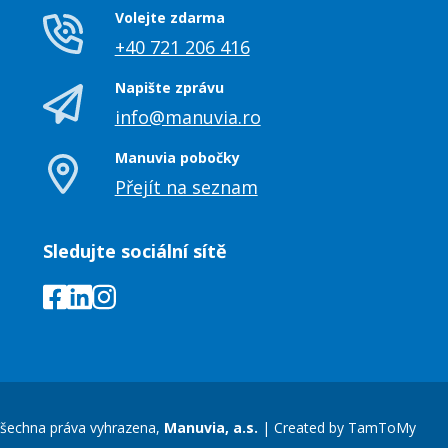
Volejte zdarma
+40 721 206 416
Napište zprávu
info@manuvia.ro
Manuvia pobočky
Přejít na seznam
Sledujte sociální sítě
šechna práva vyhrazena,
Manuvia, a.s.
|
Created by
TamToMy