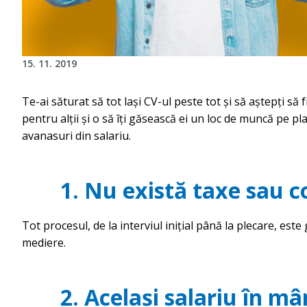
15. 11. 2019
Te-ai săturat să tot lași CV-ul peste tot și să aștepți s
pentru alții și o să îți găsească ei un loc de muncă pe pl
avanasuri din salariu.
1
.
Nu există taxe sau 
Tot procesul, de la interviul inițial până la plecare, este 
mediere.
2. Același salariu în mân