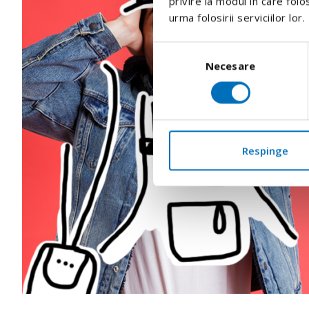
privire la modul în care folo
urma folosirii serviciilor lor.
Selecția
Necesare
consimțământului
Respinge