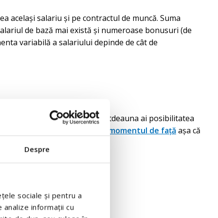
edea același salariu și pe contractul de muncă. Suma
 salariul de bază mai există și numeroase bonusuri (de
nta variabilă a salariului depinde de cât de
a postului sau orice altceva întotdeauna ai posibilitatea
 multe oferte disponibile în momentul de față
așa că
Despre
ețele sociale și pentru a
 analize informații cu