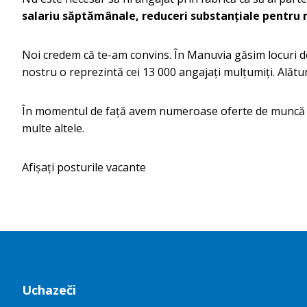
salariu săptămânale, reduceri substanțiale pentru
Noi credem că te-am convins. În Manuvia găsim locuri de m
nostru o reprezintă cei 13 000 angajați mulțumiți. Alătur
În momentul de față avem numeroase oferte de muncă în di
multe altele.
Afișați posturile vacante
Uchazeči