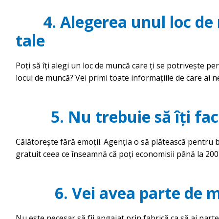
4. Alegerea unul l
oc de 
tale
Poți să îți alegi un loc de muncă care ți se potrivește pe
locul de muncă? Vei primi toate informațiile de care ai ne
5.
Nu trebuie să îți fac
Călătorește fără emoții. Agenția o să plătească pentru 
gratuit ceea ce înseamnă că poți economisii până la 200 €
6.
Vei avea parte de m
Nu este necesar să fii angajat prin fabrică ca să ai part