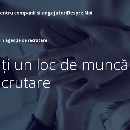
entru companii si angajatori
Despre Noi
rin agenție de recrutare
auți un loc de muncă
ecrutare