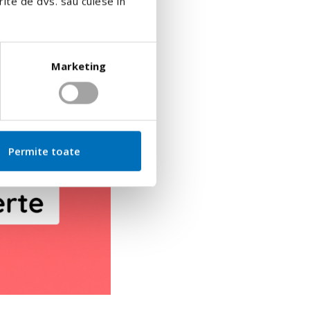
erite de dvs. sau culese în
Marketing
Permite toate