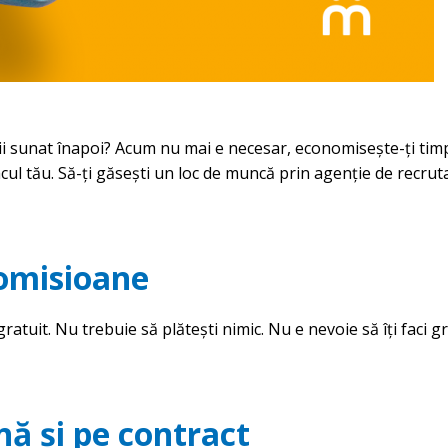
ă fii sunat înapoi? Acum nu mai e necesar, economisește-ți timp
acul tău. Să-ți găsești un loc de muncă prin agenție de recrut
comisioane
gratuit. Nu trebuie să plătești nimic. Nu e nevoie să îți faci g
ă și pe contract