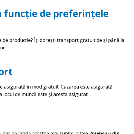
n funcție de preferințele
a de producție? Îți dorești transport gratuit de și până la
ine.
ort
re asigurată în mod gratuit. Cazarea este asigurată
a locul de muncă este și acesta asigurat.
l dar pe lângă acestea mai sunt și altele.
Avansuri din