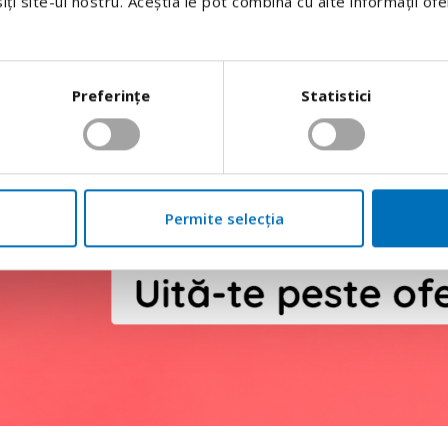
siți site-ul nostru. Aceștia le pot combina cu alte informații of
Preferinţe
Statistici
Permite selecția