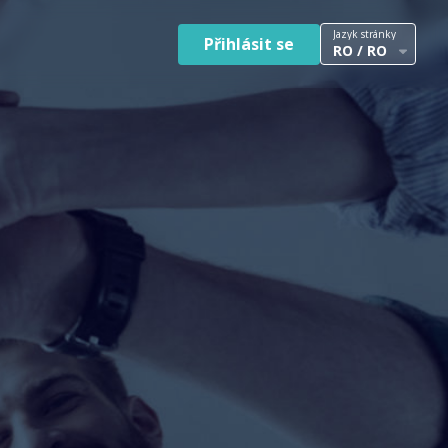
Jazyk stránky
Přihlásit se
RO / RO