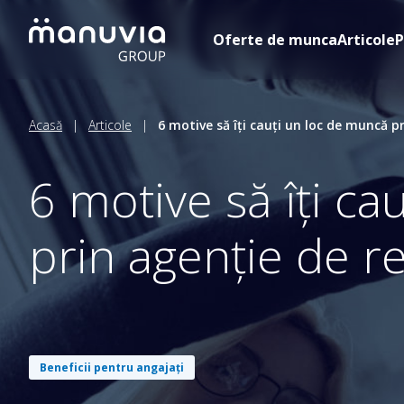
Přeskočit
na
Oferte de munca
Articole
P
obsah
Acasă
|
Articole
|
6 motive să îți cauți un loc de muncă p
6 motive să îți c
prin agenție de r
Beneficii pentru angajați