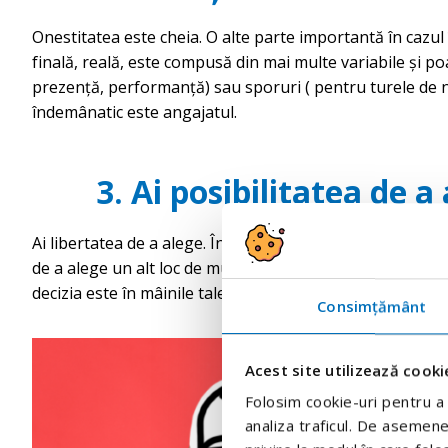
Onestitatea este cheia. O alte parte importantă în cazul 
finală, reală, este compusă din mai multe variabile și p
prezență, performanță) sau sporuri ( pentru turele de no
îndemânatic este angajatul.
3
.
Ai posibilitatea de a
Ai libertatea de a alege. În cazul în care noul loc de munc
de a alege un alt loc de muncă prin agenție. Colegii noșt
decizia este în mâinile tale.
Consimțământ
Acest site utilizează cooki
Folosim cookie-uri pentru a p
analiza traficul. De asemenea